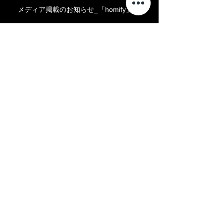
メディア掲載のお知らせ_「homify」
メディア掲載のお知らせ_「KLASIC」
『安藤忠雄展 ―挑戦―』
旧 山本条太郎別荘