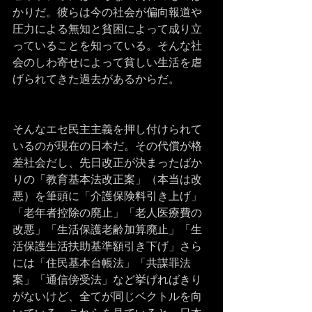
かりだ。彼らは今の社会が偏向報道や
圧力による無知と貧困によって成り立
っていることを知っている。そんな社
会のしわ寄せによって貧しい生活を虐
げられてきた過去があるからだ。
そんなエセ民主主義を押し付けられて
いるのが現在の日本だ。その代償が格
差社会だし、先日改正が決まったばか
りの「教育基本法改正案」（本当は改
悪）を筆頭に「介護保険料引き上げ」
「老年者控除の廃止」「老人医療費の
改悪」「生活保護老齢加算廃止」「生
活保護生活扶助基準額引き下げ」さら
には「住民基本台帳法」「共謀罪法
案」「通信傍受法」など挙げればきり
がないけど、全てが同じベクトルを向