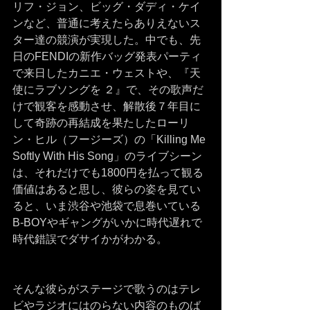
リフ・ジョン、ビッグ・ダディ・ケイ
ンなど、普通に考えたらありえないス
ター達の競演が実現した。中でも、先
日のFENDIの新作バッグ発表パーティ
で来日したカニエ・ウェストや、『天
使にラブソングを ２』で、その歌声だ
けで観客を感動させ、解散後７年目に
して奇跡の再結成を果たしたローリ
ン・ヒル（フージーズ）の「Killing Me 
Softly With His Song」のライブシーン
は、それだけでも1800円を払って観る
価値はあると思し、彼らの姿を見てい
ると、いま渋谷や池袋で息巻いている
B-BOYやギャングがいかに時代遅れで
時代錯誤でダサイかがわかる。
そんな彼らがステージで歌うのはテレ
ビやラジオにはのらない内容のものば