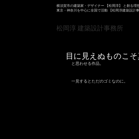
横須賀市の建築家・デザイナー 【松岡淳】 と創る理
東京・神奈川を中心に全国で活動 【松岡淳建築設計
​松岡淳 建築設計事務所
目に見えぬものこそ
と思わせる作品。
一見するとただのゴミなのに。 