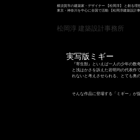
横須賀市の建築家・デザイナー 【松岡淳】 と創る理
東京・神奈川を中心に全国で活動 【松岡淳建築設計
​松岡淳 建築設計事務所
実写版ミギー
『寄生獣』といえば一人の少年の数
と浅はかさを訴えた岩明均の代表作
れないと考えさせられる、とても奥
そんな作品に登場する「ミギー」が