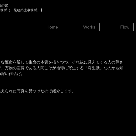
想の家
事務所（一級建築士事務所）】
Home
Works
Flow
奇な運命を通して生命の本質を描きつつ、それ故に見えてくる人の尊さ
で、万物の霊長である人間こそが地球に寄生する「寄生獣」なのかも知
の深い作品だ。
捉えられた写真を見つけたので紹介します。