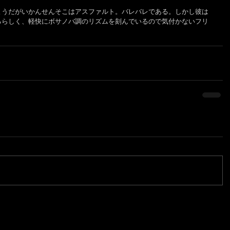
ようだがいかんせんそこはアスファルト。バレバレである。しかし彼は
るらしく、軽快にボサノバ調のリズムを刻んでいるので気付かないフリ