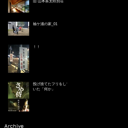
旧 山本条太郎別荘
袖ケ浦の家_01
！！
投げ捨てたフリをして
いた「何か」
Archive