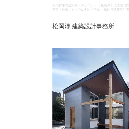
横須賀市の建築家・デザイナー 【松岡淳】 と創る理
東京・神奈川を中心に全国で活動 【松岡淳建築設計
​松岡淳 建築設計事務所