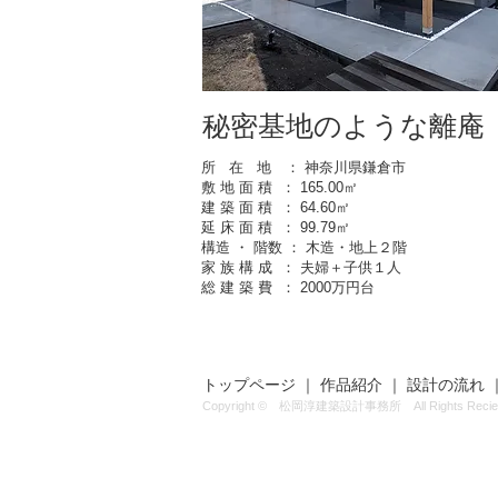
秘密基地のような離庵
所 在 地 ： 神奈川県鎌倉市
敷 地 面 積 ： 165.00㎡
建 築 面 積 ： 64.60㎡
延 床 面 積 ： 99.79㎡
構造 ・ 階数 ： 木造・地上２階
家 族 構 成 ： 夫婦＋子供１人
総 建 築 費 ： 2000万円台
トップページ
｜
作品紹介
｜
設計の流れ
Copyright © 松岡淳建築設計事務所 All Rights Recie