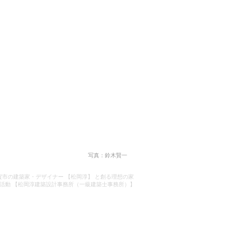
写真：鈴木賢一
賀市の建築家・デザイナー 【松岡淳】 と創る理想の家
活動 【松岡淳建築設計事務所（一級建築士事務所）】