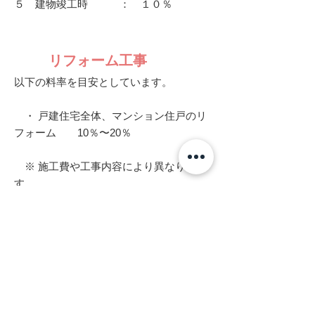
５ 建物竣工時 ： １０％
リフォーム工事
以下の料率を目安としています。
・ 戸建住宅全体、マンション住戸のリ
フォーム 10％〜20％
※ 施工費や工事内容により異なりま
す。
※ 上記以外のリフォーム （店舗や部分
改修など） をご希望の場合はお問い合わ
せください。
※ 耐震補強が必要な際は、構造設計料
が別途必要となります。
※ 設計・監理料の最低設計料は50万円
とさせて頂きます。