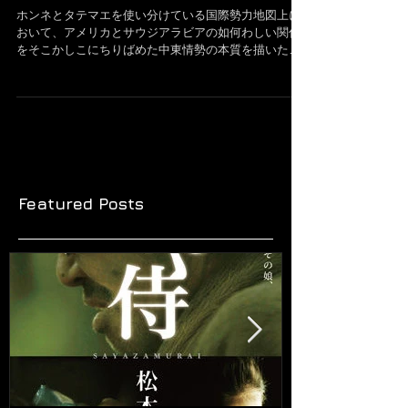
連鎖はとまらない。
ホンネとタテマエを使い分けている国際勢力地図上に
おいて、アメリカとサウジアラビアの如何わしい関係
をそこかしこにちりばめた中東情勢の本質を描いた軍
事アクション。 主人公が最後に死に行く仲間にかける
言葉は、実は彼がこれまで行ってきた行動の真逆で、
しかし、そう語らざるを得ない...
Featured Posts